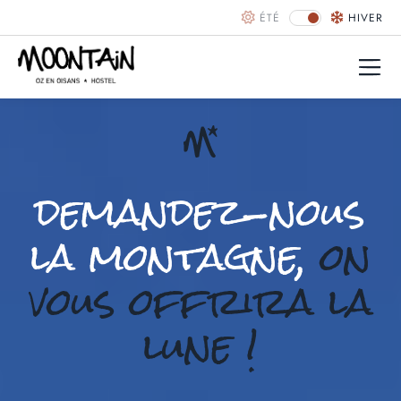
ÉTÉ
HIVER
demandez-nous
la montagne,
on
vous offrira la
lune !