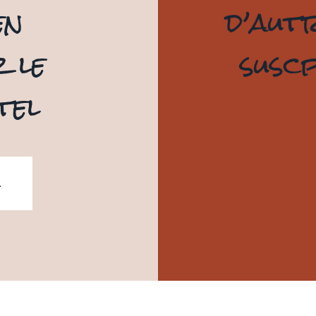
en
d’aut
 le
suscp
tel
L