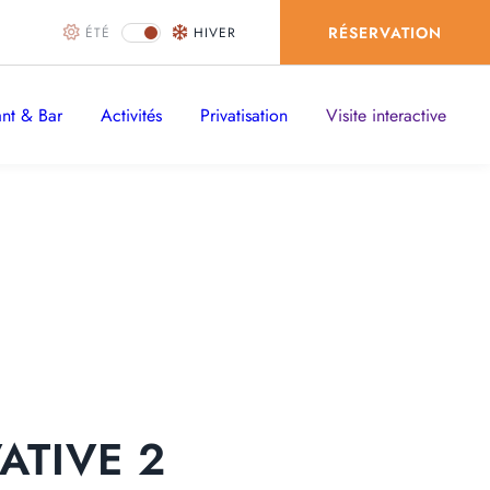
RÉSERVATION
ÉTÉ
HIVER
ant & Bar
Activités
Privatisation
Visite interactive
LIT EN CHAMBRE À PARTAGER
ATIVE 2