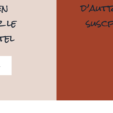
en
d’aut
 le
suscp
tel
L